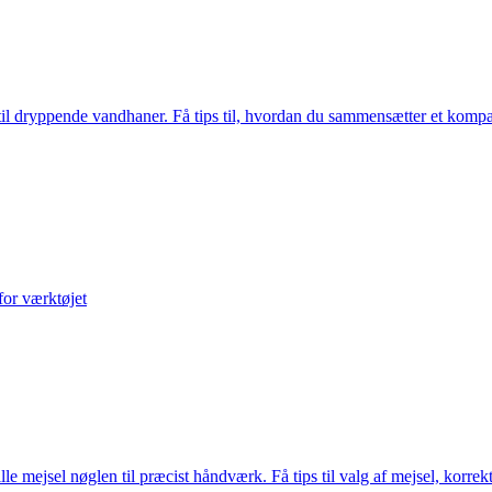
 til dryppende vandhaner. Få tips til, hvordan du sammensætter et kompak
for værktøjet
lle mejsel nøglen til præcist håndværk. Få tips til valg af mejsel, korrek