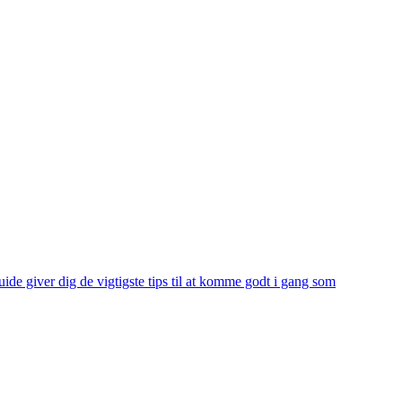
ide giver dig de vigtigste tips til at komme godt i gang som