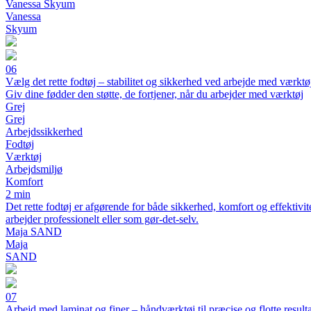
Vanessa Skyum
Vanessa
Skyum
06
Vælg det rette fodtøj – stabilitet og sikkerhed ved arbejde med værktø
Giv dine fødder den støtte, de fortjener, når du arbejder med værktøj
Grej
Grej
Arbejdssikkerhed
Fodtøj
Værktøj
Arbejdsmiljø
Komfort
2 min
Det rette fodtøj er afgørende for både sikkerhed, komfort og effektivite
arbejder professionelt eller som gør-det-selv.
Maja SAND
Maja
SAND
07
Arbejd med laminat og finer – håndværktøj til præcise og flotte resulta