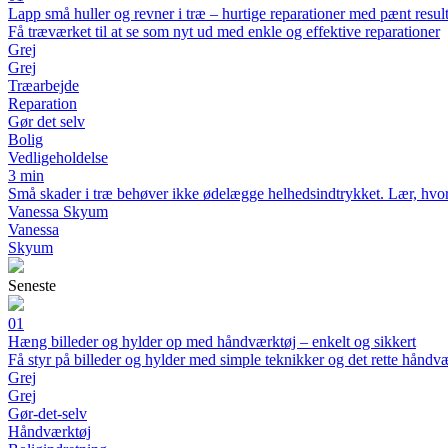
Lapp små huller og revner i træ – hurtige reparationer med pænt result
Få træværket til at se som nyt ud med enkle og effektive reparationer
Grej
Grej
Træarbejde
Reparation
Gør det selv
Bolig
Vedligeholdelse
3 min
Små skader i træ behøver ikke ødelægge helhedsindtrykket. Lær, hvorda
Vanessa Skyum
Vanessa
Skyum
Seneste
01
Hæng billeder og hylder op med håndværktøj – enkelt og sikkert
Få styr på billeder og hylder med simple teknikker og det rette håndv
Grej
Grej
Gør-det-selv
Håndværktøj