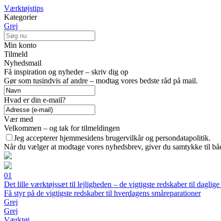
Værktøjstips
Kategorier
Grej
Min konto
Tilmeld
Nyhedsmail
Få inspiration og nyheder – skriv dig op
Gør som tusindvis af andre – modtag vores bedste råd på mail.
Hvad er din e-mail?
Vær med
Velkommen – og tak for tilmeldingen
Jeg accepterer hjemmesidens brugervilkår og persondatapolitik.
Når du vælger at modtage vores nyhedsbrev, giver du samtykke til både
01
Det lille værktøjssæt til lejligheden – de vigtigste redskaber til daglige
Få styr på de vigtigste redskaber til hverdagens småreparationer
Grej
Grej
Værktøj