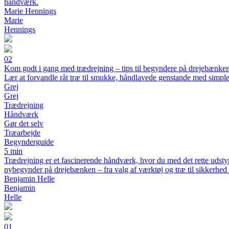
håndværk.
Marie Hennings
Marie
Hennings
02
Kom godt i gang med trædrejning – tips til begyndere på drejebænke
Lær at forvandle råt træ til smukke, håndlavede genstande med simple
Grej
Grej
Trædrejning
Håndværk
Gør det selv
Træarbejde
Begynderguide
5 min
Trædrejning er et fascinerende håndværk, hvor du med det rette udstyr
nybegynder på drejebænken – fra valg af værktøj og træ til sikkerhed 
Benjamin Helle
Benjamin
Helle
01