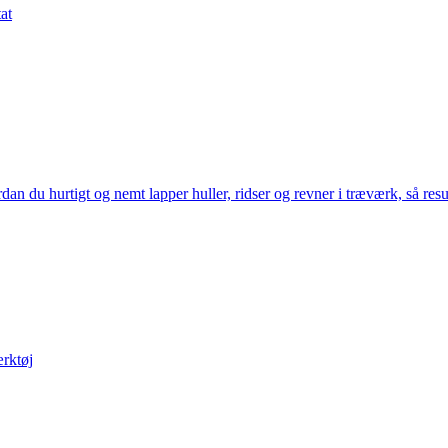
at
n du hurtigt og nemt lapper huller, ridser og revner i træværk, så resul
ærktøj