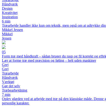
Håndværk
Design
Kreativitet
Inspiration
6 min
Træarbejde handler ikke kun om teknik, men også om at udtrykke din per
Mikkel Jessen
Mikkel
Jessen
05
Form træ med håndkraft – sådan bruger du rasp og fil korrekt og effek
Lær at forme træ med præcision og føling – helt uden maskiner
Grej
Grej
Træarbejde
Håndværk
Værktøj
Gør det selv
Træbearbejdning
7 min
Oplev glæden ved at arbejde med træ på den klassiske måde. Denne gui
personlig karakter.