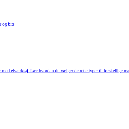
r og bits
r med elværktøj. Lær hvordan du vælger de rette typer til forskellige mate