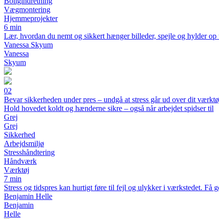
Boligindretning
Vægmontering
Hjemmeprojekter
6 min
Lær, hvordan du nemt og sikkert hænger billeder, spejle og hylder op 
Vanessa Skyum
Vanessa
Skyum
02
Bevar sikkerheden under pres – undgå at stress går ud over dit værktø
Hold hovedet koldt og hænderne sikre – også når arbejdet spidser til
Grej
Grej
Sikkerhed
Arbejdsmiljø
Stresshåndtering
Håndværk
Værktøj
7 min
Stress og tidspres kan hurtigt føre til fejl og ulykker i værkstedet. Få
Benjamin Helle
Benjamin
Helle