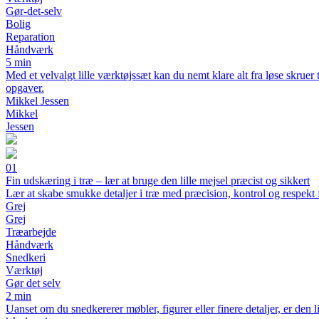
Gør-det-selv
Bolig
Reparation
Håndværk
5 min
Med et velvalgt lille værktøjssæt kan du nemt klare alt fra løse skruer
opgaver.
Mikkel Jessen
Mikkel
Jessen
01
Fin udskæring i træ – lær at bruge den lille mejsel præcist og sikkert
Lær at skabe smukke detaljer i træ med præcision, kontrol og respekt 
Grej
Grej
Træarbejde
Håndværk
Snedkeri
Værktøj
Gør det selv
2 min
Uanset om du snedkererer møbler, figurer eller finere detaljer, er den li