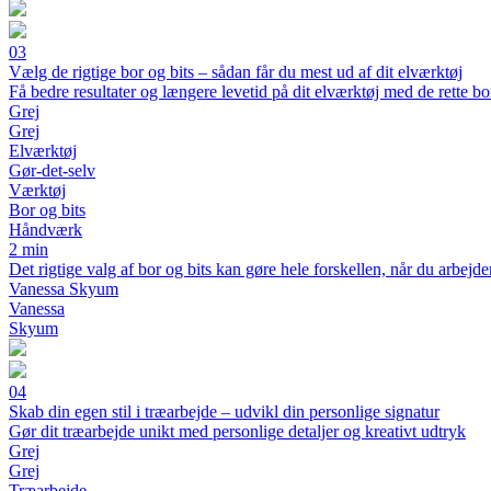
03
Vælg de rigtige bor og bits – sådan får du mest ud af dit elværktøj
Få bedre resultater og længere levetid på dit elværktøj med de rette bo
Grej
Grej
Elværktøj
Gør-det-selv
Værktøj
Bor og bits
Håndværk
2 min
Det rigtige valg af bor og bits kan gøre hele forskellen, når du arbejde
Vanessa Skyum
Vanessa
Skyum
04
Skab din egen stil i træarbejde – udvikl din personlige signatur
Gør dit træarbejde unikt med personlige detaljer og kreativt udtryk
Grej
Grej
Træarbejde