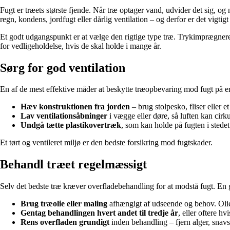
Fugt er træets største fjende. Når træ optager vand, udvider det sig, og
regn, kondens, jordfugt eller dårlig ventilation – og derfor er det vigtigt
Et godt udgangspunkt er at vælge den rigtige type træ. Trykimprægneret
for vedligeholdelse, hvis de skal holde i mange år.
Sørg for god ventilation
En af de mest effektive måder at beskytte træopbevaring mod fugt på er 
Hæv konstruktionen fra jorden
– brug stolpesko, fliser eller e
Lav ventilationsåbninger
i vægge eller døre, så luften kan cirkul
Undgå tætte plastikovertræk
, som kan holde på fugten i stedet
Et tørt og ventileret miljø er den bedste forsikring mod fugtskader.
Behandl træet regelmæssigt
Selv det bedste træ kræver overfladebehandling for at modstå fugt. En 
Brug træolie eller maling
afhængigt af udseende og behov. Olie
Gentag behandlingen hvert andet til tredje år
, eller oftere hv
Rens overfladen grundigt
inden behandling – fjern alger, snavs