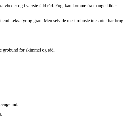
r, skævheder og i værste fald råd. Fugt kan komme fra mange kilder –
 end f.eks. fyr og gran. Men selv de mest robuste træsorter har brug
abe grobund for skimmel og råd.
trænge ind.
e.