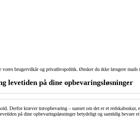
ores brugervilkår og privatlivspolitik. Ønsker du ikke længere mails fr
g levetiden på dine opbevaringsløsninger
rhold. Derfor kræver træopbevaring – uanset om det er et redskabsskur, e
vetiden på dine opbevaringsløsninger betydeligt og samtidig bevare et p