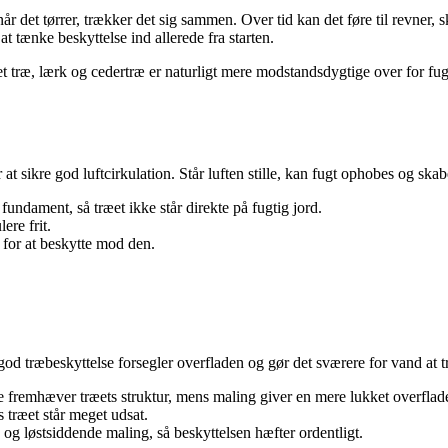
 når det tørrer, trækker det sig sammen. Over tid kan det føre til revne
 at tænke beskyttelse ind allerede fra starten.
 træ, lærk og cedertræ er naturligt mere modstandsdygtige over for fugt
at sikre god luftcirkulation. Står luften stille, kan fugt ophobes og sk
t fundament, så træet ikke står direkte på fugtig jord.
ere frit.
 for at beskytte mod den.
god træbeskyttelse forsegler overfladen og gør det sværere for vand at 
 fremhæver træets struktur, mens maling giver en mere lukket overflad
is træet står meget udsat.
 og løstsiddende maling, så beskyttelsen hæfter ordentligt.