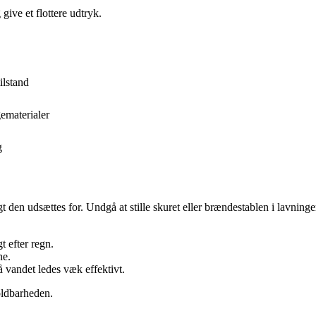
give et flottere udtryk.
ilstand
ematerialer
g
t den udsættes for. Undgå at stille skuret eller brændestablen i lavning
t efter regn.
ne.
så vandet ledes væk effektivt.
oldbarheden.