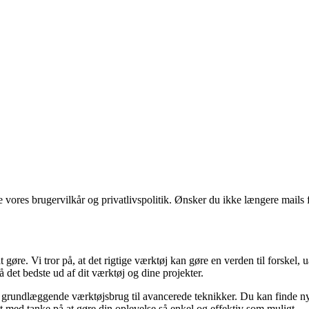
ores brugervilkår og privatlivspolitik. Ønsker du ikke længere mails fr
gøre. Vi tror på, at det rigtige værktøj kan gøre en verden til forskel,
få det bedste ud af dit værktøj og dine projekter.
ra grundlæggende værktøjsbrug til avancerede teknikker. Du kan finde nytt
t med tanke på at gøre din oplevelse så enkel og effektiv som muligt.