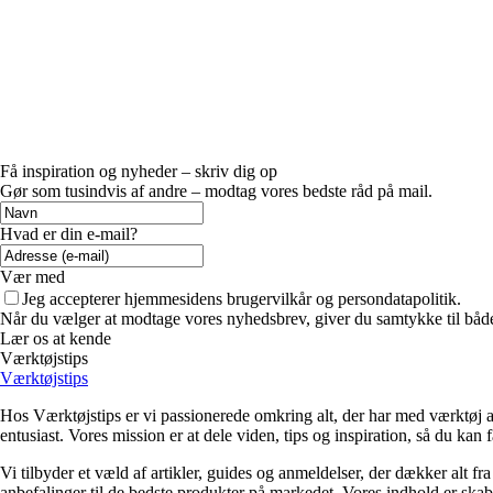
Få inspiration og nyheder – skriv dig op
Gør som tusindvis af andre – modtag vores bedste råd på mail.
Hvad er din e-mail?
Vær med
Jeg accepterer hjemmesidens brugervilkår og persondatapolitik.
Når du vælger at modtage vores nyhedsbrev, giver du samtykke til både v
Lær os at kende
Værktøjstips
Værktøjstips
Hos Værktøjstips er vi passionerede omkring alt, der har med værktøj at 
entusiast. Vores mission er at dele viden, tips og inspiration, så du kan 
Vi tilbyder et væld af artikler, guides og anmeldelser, der dækker alt f
anbefalinger til de bedste produkter på markedet. Vores indhold er skab