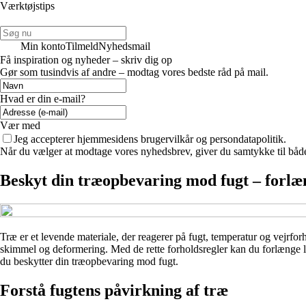
Værktøjstips
Min konto
Tilmeld
Nyhedsmail
Få inspiration og nyheder – skriv dig op
Gør som tusindvis af andre – modtag vores bedste råd på mail.
Hvad er din e-mail?
Vær med
Jeg accepterer hjemmesidens brugervilkår og persondatapolitik.
Når du vælger at modtage vores nyhedsbrev, giver du samtykke til både v
Beskyt din træopbevaring mod fugt – forlæn
Træ er et levende materiale, der reagerer på fugt, temperatur og vejrfo
skimmel og deformering. Med de rette forholdsregler kan du forlænge le
du beskytter din træopbevaring mod fugt.
Forstå fugtens påvirkning af træ