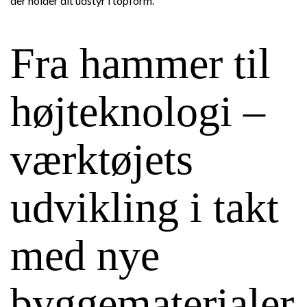
der holder dit udstyr i topform.
Fra hammer til
højteknologi –
værktøjets
udvikling i takt
med nye
byggematerialer