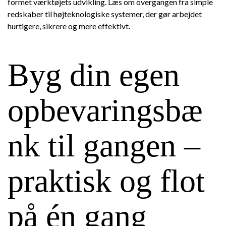
formet værktøjets udvikling. Læs om overgangen fra simple
redskaber til højteknologiske systemer, der gør arbejdet
hurtigere, sikrere og mere effektivt.
Byg din egen
opbevaringsbæ
nk til gangen –
praktisk og flot
på én gang