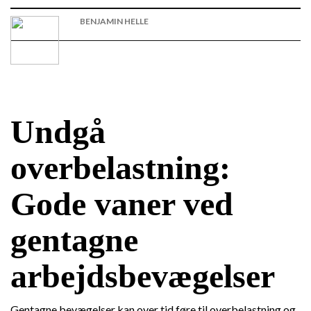
BENJAMIN HELLE
Undgå
overbelastning:
Gode vaner ved
gentagne
arbejdsbevægelser
Gentagne bevægelser kan over tid føre til overbelastning og