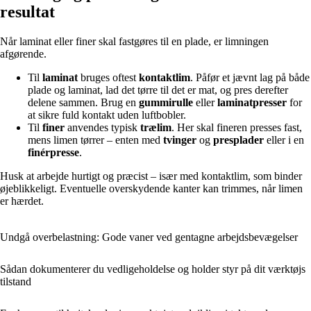
resultat
Når laminat eller finer skal fastgøres til en plade, er limningen
afgørende.
Til
laminat
bruges oftest
kontaktlim
. Påfør et jævnt lag på både
plade og laminat, lad det tørre til det er mat, og pres derefter
delene sammen. Brug en
gummirulle
eller
laminatpresser
for
at sikre fuld kontakt uden luftbobler.
Til
finer
anvendes typisk
trælim
. Her skal fineren presses fast,
mens limen tørrer – enten med
tvinger
og
presplader
eller i en
finérpresse
.
Husk at arbejde hurtigt og præcist – især med kontaktlim, som binder
øjeblikkeligt. Eventuelle overskydende kanter kan trimmes, når limen
er hærdet.
Undgå overbelastning: Gode vaner ved gentagne arbejdsbevægelser
Sådan dokumenterer du vedligeholdelse og holder styr på dit værktøjs
tilstand