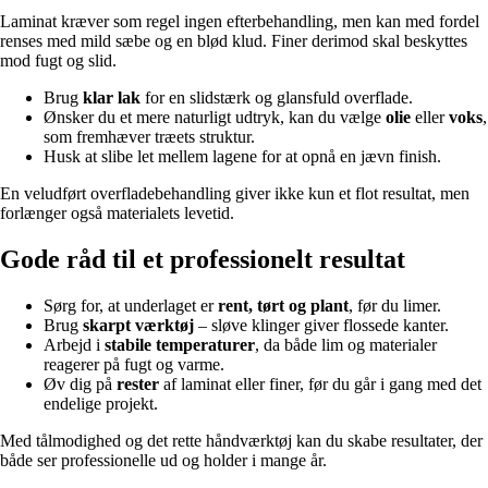
Laminat kræver som regel ingen efterbehandling, men kan med fordel
renses med mild sæbe og en blød klud. Finer derimod skal beskyttes
mod fugt og slid.
Brug
klar lak
for en slidstærk og glansfuld overflade.
Ønsker du et mere naturligt udtryk, kan du vælge
olie
eller
voks
,
som fremhæver træets struktur.
Husk at slibe let mellem lagene for at opnå en jævn finish.
En veludført overfladebehandling giver ikke kun et flot resultat, men
forlænger også materialets levetid.
Gode råd til et professionelt resultat
Sørg for, at underlaget er
rent, tørt og plant
, før du limer.
Brug
skarpt værktøj
– sløve klinger giver flossede kanter.
Arbejd i
stabile temperaturer
, da både lim og materialer
reagerer på fugt og varme.
Øv dig på
rester
af laminat eller finer, før du går i gang med det
endelige projekt.
Med tålmodighed og det rette håndværktøj kan du skabe resultater, der
både ser professionelle ud og holder i mange år.