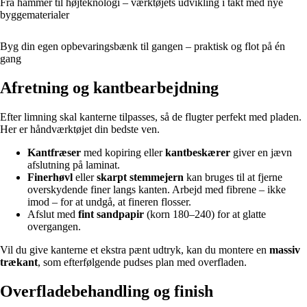
Fra hammer til højteknologi – værktøjets udvikling i takt med nye
byggematerialer
Byg din egen opbevaringsbænk til gangen – praktisk og flot på én
gang
Afretning og kantbearbejdning
Efter limning skal kanterne tilpasses, så de flugter perfekt med pladen.
Her er håndværktøjet din bedste ven.
Kantfræser
med kopiring eller
kantbeskærer
giver en jævn
afslutning på laminat.
Finerhøvl
eller
skarpt stemmejern
kan bruges til at fjerne
overskydende finer langs kanten. Arbejd med fibrene – ikke
imod – for at undgå, at fineren flosser.
Afslut med
fint sandpapir
(korn 180–240) for at glatte
overgangen.
Vil du give kanterne et ekstra pænt udtryk, kan du montere en
massiv
trækant
, som efterfølgende pudses plan med overfladen.
Overfladebehandling og finish