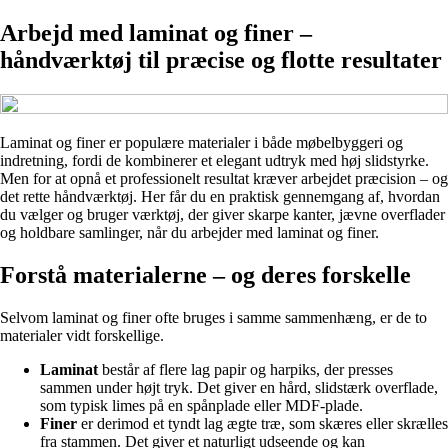
Arbejd med laminat og finer –
håndværktøj til præcise og flotte resultater
Laminat og finer er populære materialer i både møbelbyggeri og
indretning, fordi de kombinerer et elegant udtryk med høj slidstyrke.
Men for at opnå et professionelt resultat kræver arbejdet præcision – og
det rette håndværktøj. Her får du en praktisk gennemgang af, hvordan
du vælger og bruger værktøj, der giver skarpe kanter, jævne overflader
og holdbare samlinger, når du arbejder med laminat og finer.
Forstå materialerne – og deres forskelle
Selvom laminat og finer ofte bruges i samme sammenhæng, er de to
materialer vidt forskellige.
Laminat
består af flere lag papir og harpiks, der presses
sammen under højt tryk. Det giver en hård, slidstærk overflade,
som typisk limes på en spånplade eller MDF-plade.
Finer
er derimod et tyndt lag ægte træ, som skæres eller skrælles
fra stammen. Det giver et naturligt udseende og kan