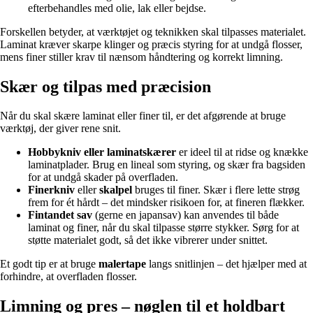
efterbehandles med olie, lak eller bejdse.
Forskellen betyder, at værktøjet og teknikken skal tilpasses materialet.
Laminat kræver skarpe klinger og præcis styring for at undgå flosser,
mens finer stiller krav til nænsom håndtering og korrekt limning.
Skær og tilpas med præcision
Når du skal skære laminat eller finer til, er det afgørende at bruge
værktøj, der giver rene snit.
Hobbykniv eller laminatskærer
er ideel til at ridse og knække
laminatplader. Brug en lineal som styring, og skær fra bagsiden
for at undgå skader på overfladen.
Finerkniv
eller
skalpel
bruges til finer. Skær i flere lette strøg
frem for ét hårdt – det mindsker risikoen for, at fineren flækker.
Fintandet sav
(gerne en japansav) kan anvendes til både
laminat og finer, når du skal tilpasse større stykker. Sørg for at
støtte materialet godt, så det ikke vibrerer under snittet.
Et godt tip er at bruge
malertape
langs snitlinjen – det hjælper med at
forhindre, at overfladen flosser.
Limning og pres – nøglen til et holdbart