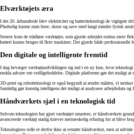
Elværktøjets æra
I det 20. århundrede blev elektricitet og batteriteknologi de vigtigste 
Pludselig kunne man bore, skrue og save med langt mindre fysisk anstr
Senere kom de trådløse værktøjer, som gjorde arbejdet endnu mere fleksi
batteri kunne bruges til flere maskiner. Det gjorde både professionelle
Den digitale og intelligente fremtid
I dag bevæger værktøjsudviklingen sig ind i en ny fase, hvor teknologi 
endda advare om vedligeholdelse. Digitale platforme gør det muligt at s
3D-print og robotteknologi er også begyndt at ændre måden, vi tænker væ
Samtidig gør kunstig intelligens det muligt at analysere arbejdsdata og 
Håndværkets sjæl i en teknologisk tid
Selvom teknologien har gjort værktøjet smartere, er håndværkets grun
avancerede værktøj stadig kræver menneskelig erfaring for at blive brugt
Teknologiens rolle er derfor ikke at erstatte håndværket, men at udvid