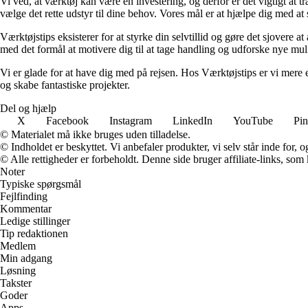
Vi ved, at værktøj kan være en investering, og derfor er det vigtigt at
vælge det rette udstyr til dine behov. Vores mål er at hjælpe dig med at
Værktøjstips eksisterer for at styrke din selvtillid og gøre det sjovere a
med det formål at motivere dig til at tage handling og udforske nye mul
Vi er glade for at have dig med på rejsen. Hos Værktøjstips er vi mere 
og skabe fantastiske projekter.
Del og hjælp
X
Facebook
Instagram
LinkedIn
YouTube
Pin
© Materialet må ikke bruges uden tilladelse.
© Indholdet er beskyttet. Vi anbefaler produkter, vi selv står inde for
© Alle rettigheder er forbeholdt. Denne side bruger affiliate-links, som
Noter
Typiske spørgsmål
Fejlfinding
Kommentar
Ledige stillinger
Tip redaktionen
Medlem
Min adgang
Løsning
Takster
Goder
Apps