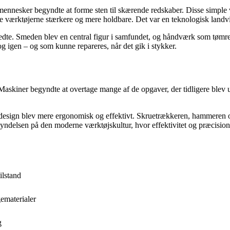
ge mennesker begyndte at forme sten til skærende redskaber. Disse simple
e værktøjerne stærkere og mere holdbare. Det var en teknologisk landv
redte. Smeden blev en central figur i samfundet, og håndværk som tømre
g igen – og som kunne repareres, når det gik i stykker.
 Maskiner begyndte at overtage mange af de opgaver, der tidligere blev u
jsdesign blev mere ergonomisk og effektivt. Skruetrækkeren, hammeren o
ndelsen på den moderne værktøjskultur, hvor effektivitet og præcision
ilstand
ematerialer
g