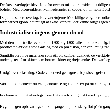
De første værktøjer blev skabt for over to millioner år siden, da tidli
boliger. Med bronzealderen kom legeringer af kobber og tin, som gjord
Da jernet senere overtog, blev værktøjerne både billigere og mere udb
formbarhed gjorde det muligt at skabe værktøj, der kunne bruges igen o
Industrialiseringens gennembrud
Med den industrielle revolution i 1700- og 1800-tallet ændrede alt sig.
producere værktøj i stor skala og med en præcision, der var umulig før.
Samtidig blev nye materialer som stål og kulfiber udviklet, og værktø
understøttet af maskiner som boremaskiner og drejebænke. Det var begy
Undgå overbelastning: Gode vaner ved gentagne arbejdsbevægelser
Sådan dokumenterer du vedligeholdelse og holder styr på dit værktøjs t
Fra hammer til højteknologi – værktøjets udvikling i takt med nye bygg
Byg din egen opbevaringsbænk til gangen – praktisk og flot på én gan