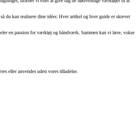
gninger, stræber vi efter at give dig de nødvendige værktøjer til at
, så du kan realisere dine idéer. Hver artikel og hver guide er skrevet
er deler en passion for værktøj og håndværk. Sammen kan vi lære, vokse
res eller anvendes uden vores tilladelse.