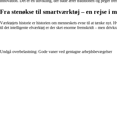
innovation. Det er en udvikling, der både ærer traditionen og peger fr
Fra stenøkse til smartværktøj – en rejse i
Værktøjets historie er historien om menneskets evne til at tænke nyt. Hve
til det intelligente elværktøj er der sket enorme fremskridt – men drivk
Undgå overbelastning: Gode vaner ved gentagne arbejdsbevægelser