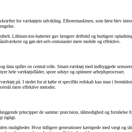
drivkræfter for værktøjets udvikling. Elboremaskinen, som først blev int
engelse.
belt. Lithium-ion-batterier gav længere driftstid og hurtigere opladnin
 håndværkere og gør-det-selv-entusiaster mere mobile og effektive.
og data spiller en central rolle. Smart-værktøj med indbyggede sensorer
tyre hele værktøjsflåder, spore udstyr og optimere arbejdsprocesser.
rktøj på. I stedet for at købe et specifikt redskab kan man i fremtiden 
foreslå mere effektive metoder.
dlæggende principper de samme: præcision, tålmodighed og forståelse f
 rigtigt.
e dets muligheder. Hvor tidligere generationer kæmpede med vægt og sli