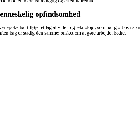
emad mod en mere bæredygtig og effektiv fremtid.
 menneskelig opfindsomhed
r epoke har tilføjet et lag af viden og teknologi, som har gjort os i stan
raften bag er stadig den samme: ønsket om at gøre arbejdet bedre.