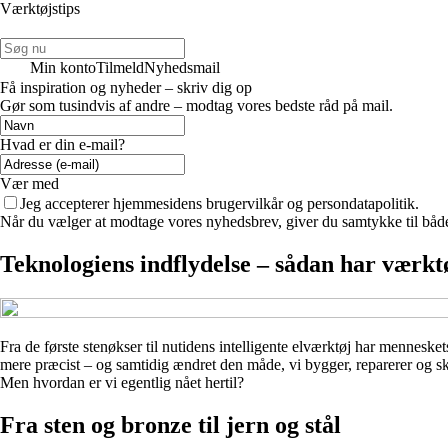
Værktøjstips
Min konto
Tilmeld
Nyhedsmail
Få inspiration og nyheder – skriv dig op
Gør som tusindvis af andre – modtag vores bedste råd på mail.
Hvad er din e-mail?
Vær med
Jeg accepterer hjemmesidens brugervilkår og persondatapolitik.
Når du vælger at modtage vores nyhedsbrev, giver du samtykke til både v
Teknologiens indflydelse – sådan har værkt
Fra de første stenøkser til nutidens intelligente elværktøj har mennesket
mere præcist – og samtidig ændret den måde, vi bygger, reparerer og skab
Men hvordan er vi egentlig nået hertil?
Fra sten og bronze til jern og stål