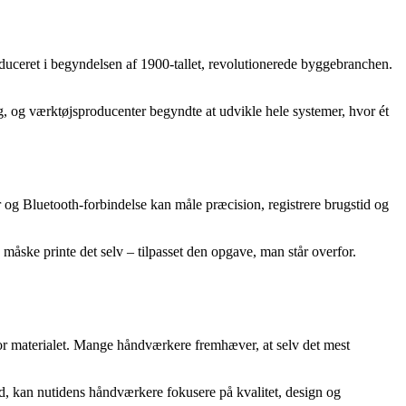
roduceret i begyndelsen af 1900-tallet, revolutionerede byggebranchen.
g, og værktøjsproducenter begyndte at udvikle hele systemer, hvor ét
 og Bluetooth-forbindelse kan måle præcision, registrere brugstid og
måske printe det selv – tilpasset den opgave, man står overfor.
or materialet. Mange håndværkere fremhæver, at selv det mest
d, kan nutidens håndværkere fokusere på kvalitet, design og