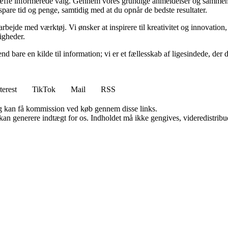
 træffe informerede valg. Gennem vores grundige anmeldelser og sammenli
 spare tid og penge, samtidig med at du opnår de bedste resultater.
t arbejde med værktøj. Vi ønsker at inspirere til kreativitet og innovation
igheder.
end bare en kilde til information; vi er et fællesskab af ligesindede, d
terest
TikTok
Mail
RSS
, og kan få kommission ved køb gennem disse links.
 kan generere indtægt for os. Indholdet må ikke gengives, videredistribue