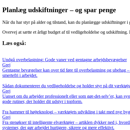
Planlæg udskiftninger – og spar penge
Når du har styr på alder og tilstand, kan du planlægge udskiftninger i
Overvej at sætte et årligt budget af til vedligeholdelse og udskiftning. De
Læs også:
Undgå overbelastning: Gode vaner ved gentagne arbejdsbevægelser
Grej
Gentagne bevægelser kan over tid føre til overbelastning og ubehag – 
smertefri i arbejdet.
Sådan dokumenterer du vedligeholdelse og holder styr på dit værktøjs 
Grej
Uanset om du arbejder professionelt eller som gør-det-selv’er, kan sy
gode rutiner, der holder dit udstyr i topform.
Fra hammer til højteknologi – værktøjets udvikling i takt med nye by
Grej
Fra stenøkser til intelligente elværktøjer – artiklen dykker ned i, h
systemer, der gør arbejdet hurtigere, sikrere og mere effektivt.