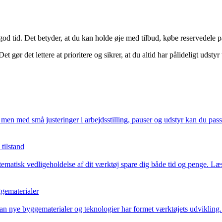
 god tid. Det betyder, at du kan holde øje med tilbud, købe reservedele
t gør det lettere at prioritere og sikrer, at du altid har pålideligt udstyr 
men med små justeringer i arbejdsstilling, pauser og udstyr kan du pas
tilstand
stematisk vedligeholdelse af dit værktøj spare dig både tid og penge. L
ggematerialer
vordan nye byggematerialer og teknologier har formet værktøjets udviklin