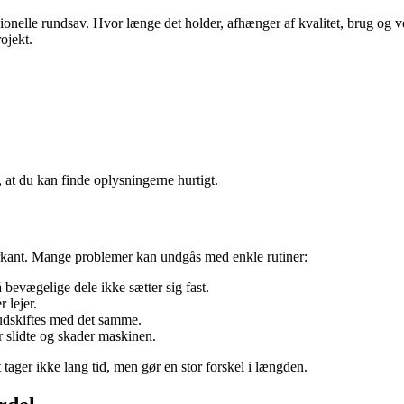
ssionelle rundsav. Hvor længe det holder, afhænger af kvalitet, brug og
ojekt.
, at du kan finde oplysningerne hurtigt.
markant. Mange problemer kan undgås med enkle rutiner:
å bevægelige dele ikke sætter sig fast.
 lejer.
 udskiftes med det samme.
or slidte og skader maskinen.
tager ikke lang tid, men gør en stor forskel i længden.