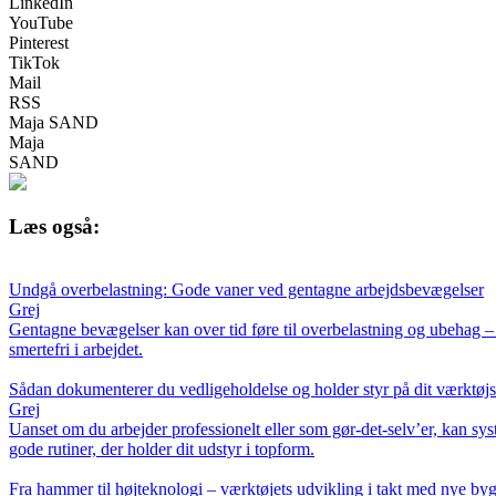
LinkedIn
YouTube
Pinterest
TikTok
Mail
RSS
Maja SAND
Maja
SAND
Læs også:
Undgå overbelastning: Gode vaner ved gentagne arbejdsbevægelser
Grej
Gentagne bevægelser kan over tid føre til overbelastning og ubehag – 
smertefri i arbejdet.
Sådan dokumenterer du vedligeholdelse og holder styr på dit værktøjs 
Grej
Uanset om du arbejder professionelt eller som gør-det-selv’er, kan sy
gode rutiner, der holder dit udstyr i topform.
Fra hammer til højteknologi – værktøjets udvikling i takt med nye by