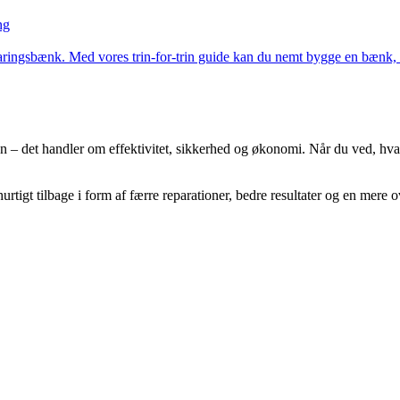
ng
ringsbænk. Med vores trin-for-trin guide kan du nemt bygge en bænk, de
en – det handler om effektivitet, sikkerhed og økonomi. Når du ved, hv
 hurtigt tilbage i form af færre reparationer, bedre resultater og en mere