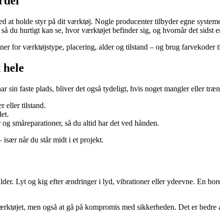
rdel
ed at holde styr på dit værktøj. Nogle producenter tilbyder egne systeme
å du hurtigt kan se, hvor værktøjet befinder sig, og hvornår det sidst er
for værktøjstype, placering, alder og tilstand – og brug farvekoder til 
 hele
ar sin faste plads, bliver det også tydeligt, hvis noget mangler eller træn
 eller tilstand.
et.
 og småreparationer, så du altid har det ved hånden.
 især når du står midt i et projekt.
lder. Lyt og kig efter ændringer i lyd, vibrationer eller ydeevne. En bor
værktøjet, men også at gå på kompromis med sikkerheden. Det er bedre a