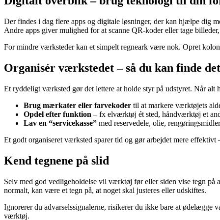
Digitalt overblik – brug teknologi til din fo
Der findes i dag flere apps og digitale løsninger, der kan hjælpe dig m
Andre apps giver mulighed for at scanne QR-koder eller tage billeder, s
For mindre værksteder kan et simpelt regneark være nok. Opret kolonner 
Organisér værkstedet – så du kan finde det
Et ryddeligt værksted gør det lettere at holde styr på udstyret. Når alt h
Brug mærkater eller farvekoder
til at markere værktøjets alder
Opdel efter funktion
– fx elværktøj ét sted, håndværktøj et and
Lav en “servicekasse”
med reservedele, olie, rengøringsmidler
Et godt organiseret værksted sparer tid og gør arbejdet mere effektivt –
Kend tegnene på slid
Selv med god vedligeholdelse vil værktøj før eller siden vise tegn på a
normalt, kan være et tegn på, at noget skal justeres eller udskiftes.
Ignorerer du advarselssignalerne, risikerer du ikke bare at ødelægge 
værktøj.