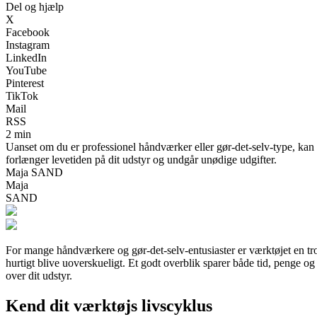
Del og hjælp
X
Facebook
Instagram
LinkedIn
YouTube
Pinterest
TikTok
Mail
RSS
2 min
Uanset om du er professionel håndværker eller gør-det-selv-type, kan et
forlænger levetiden på dit udstyr og undgår unødige udgifter.
Maja SAND
Maja
SAND
For mange håndværkere og gør-det-selv-entusiaster er værktøjet en trof
hurtigt blive uoverskueligt. Et godt overblik sparer både tid, penge og f
over dit udstyr.
Kend dit værktøjs livscyklus