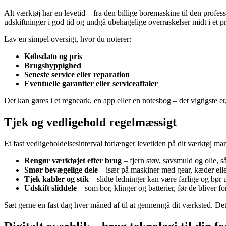
Alt værktøj har en levetid – fra den billige boremaskine til den profe
udskiftninger i god tid og undgå ubehagelige overraskelser midt i et pr
Lav en simpel oversigt, hvor du noterer:
Købsdato og pris
Brugshyppighed
Seneste service eller reparation
Eventuelle garantier eller serviceaftaler
Det kan gøres i et regneark, en app eller en notesbog – det vigtigste er
Tjek og vedligehold regelmæssigt
Et fast vedligeholdelsesinterval forlænger levetiden på dit værktøj 
Rengør værktøjet efter brug
– fjern støv, savsmuld og olie, s
Smør bevægelige dele
– især på maskiner med gear, kæder eller
Tjek kabler og stik
– slidte ledninger kan være farlige og bør
Udskift sliddele
– som bor, klinger og batterier, før de bliver f
Sæt gerne en fast dag hver måned af til at gennemgå dit værksted. Det 