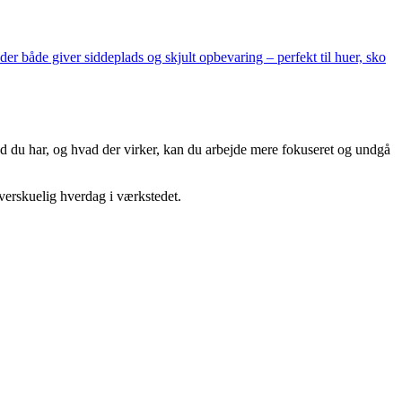
r både giver siddeplads og skjult opbevaring – perfekt til huer, sko
ad du har, og hvad der virker, kan du arbejde mere fokuseret og undgå
 overskuelig hverdag i værkstedet.